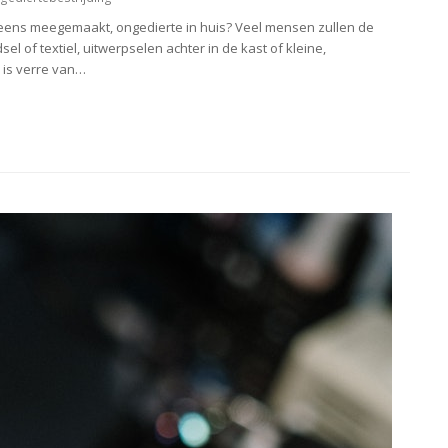
l eens meegemaakt, ongedierte in huis? Veel mensen zullen de
l of textiel, uitwerpselen achter in de kast of kleine,
 is verre van…