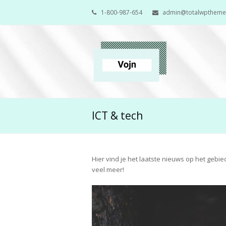
1-800-987-654
admin@totalwpthem
ICT & tech
Hier vind je het laatste nieuws op het gebi
veel meer!