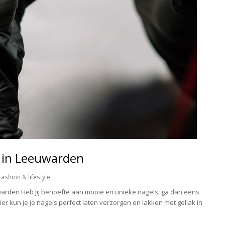
 in Leeuwarden
Fashion & lifestyle
warden Heb jij behoefte aan mooie en unieke nagels, ga dan eens
er kun je je nagels perfect laten verzorgen en lakken met gellak in