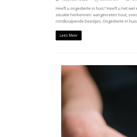
Heeft u ongedierte in huis? Heeft u het we
situatie herkennen: aangevreten hout, voedse
rondkruipende beestjes. Ongedierte in huis
Lees Meer