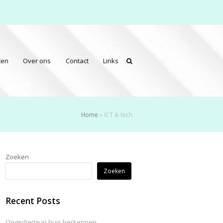
ten
Over ons
Contact
Links
Home
»
ICT & tech
Zoeken
Zoeken
Recent Posts
Ongedierte in huis herkennen