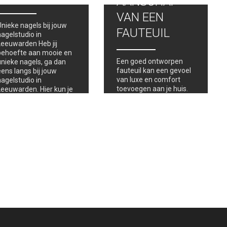
AANSCHAF
VAN EEN
Unieke nagels bij jouw
FAUTEUIL
nagelstudio in
Leeuwarden Heb jij
behoefte aan mooie en
Een goed ontworpen
unieke nagels, ga dan
fauteuil kan een gevoel
eens langs bij jouw
van luxe en comfort
nagelstudio in
toevoegen aan je huis.
Leeuwarden. Hier kun je
Als je in de markt bent
je nagels perfect laten
voor een fauteuil, zijn er
verzorgen en lakken
verschillende belangrijke
met gellak in jouw
factoren die je in
favoriete kleuren.…
overweging moet
nemen bij de aankoop
van een…