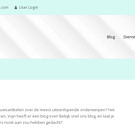
e.com
User Login
Blog
Diens
7
BELANGRIJKE
 nieuwsartikelen over de meest uiteenlopende onderwerpen? Het
Bezoek een
FACTOREN
en, Vojn heeft er een blog over! Bekijk snel ons blog, en laat je
nagelstudio in
rs nooit aan zou hebben gedacht?
BIJ
Leeuwarden