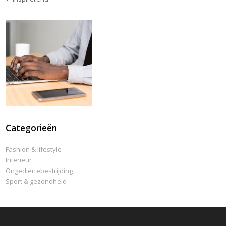
Categorieën
Fashion & lifestyle
Interieur
Ongediertebestrijding
Sport & gezondheid