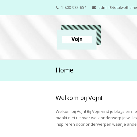
1-800-987-654
admin@totalwpthem
Home
Welkom bij Vojn!
Welkom bij Vojn! Bij Vojn vind je blogs en
Ongedierte in
maakt niet uit over welk onderwerp je wil lez
huis
inspireren door onderwerpen waar je ande
herkennen