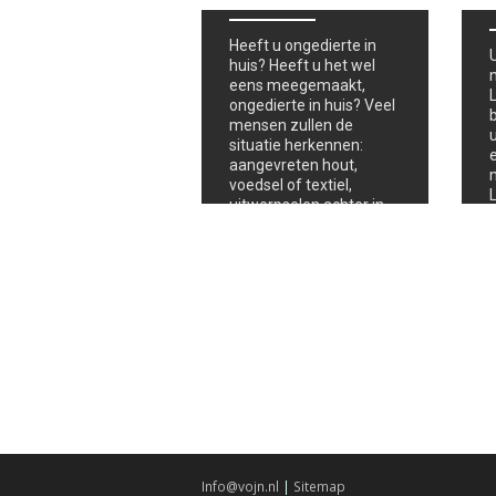
Heeft u ongedierte in
huis? Heeft u het wel
eens meegemaakt,
ongedierte in huis? Veel
mensen zullen de
situatie herkennen:
aangevreten hout,
voedsel of textiel,
uitwerpselen achter in
de kast of kleine,
rondkruipende beestjes.
Ongedierte in huis is
verre van…
Info@vojn.nl
|
Sitemap