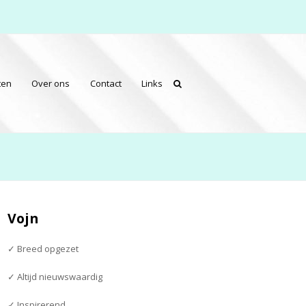
ten
Over ons
Contact
Links
Vojn
✓ Breed opgezet
✓ Altijd nieuwswaardig
✓ Inspirerend