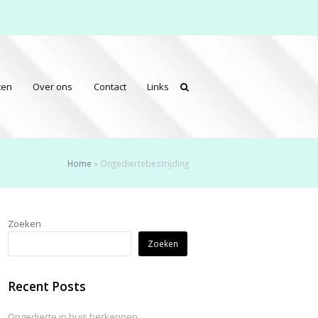
ten
Over ons
Contact
Links
Home
»
Ongediertebestrijding
Zoeken
Zoeken
Recent Posts
Ongedierte in huis herkennen