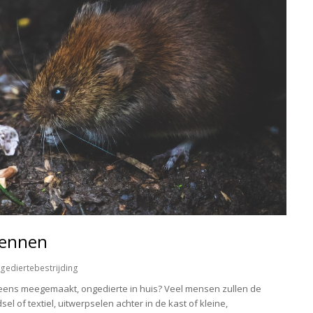
kennen
gediertebestrijding
l eens meegemaakt, ongedierte in huis? Veel mensen zullen de
l of textiel, uitwerpselen achter in de kast of kleine,